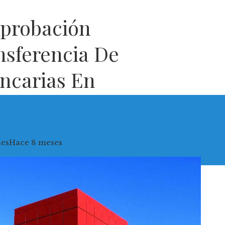
Aprobación
nsferencia De
ncarias En
ses
Hace 8 meses