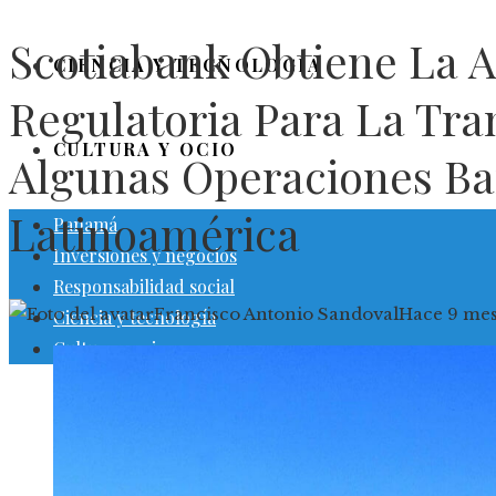
Scotiabank Obtiene La 
CIENCIA Y TECNOLOGÍA
Regulatoria Para La Tra
CULTURA Y OCIO
Algunas Operaciones Ba
Latinoamérica
Panamá
Inversiones y negocios
Responsabilidad social
Francisco Antonio Sandoval
Hace 9 me
Ciencia y tecnología
Cultura y ocio