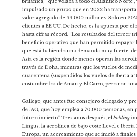
británica, “que volaba a todo el Atlántico Norte”,
impulsado un grupo que en 2022 ha transportad
valor agregado de 69.000 millones. Solo en 2022
clientes a EE UU. De hecho, es la apuesta por 
hasta cifras récord. “Los resultados del tercer t
beneficio operativo que han permitido repagar 
que está habiendo una demanda muy fuerte, de 
Asia es la región donde menos operan las aerolí
través de Doha, mientras que los vuelos de med
cuarentena (suspendidos los vuelos de Iberia a 
costumbre los de Amán y El Cairo, pero con u
Gallego, que antes fue consejero delegado y pres
de IAG, que hoy emplea a 70.000 personas, en p
futuro incierto”. Tres años después, el
holding
inc
Lingus, la aerolínea de bajo coste Level e Iberi
Europa, un acercamiento que se inició a finales