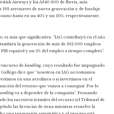
ritish Airways y los A340 600 de Iberia, más
ta 192 aeronaves de nueva generación y de fuselaje
onsumo hasta en un 40% y un 20%, respectivamente,
, es más que significativa. “IAG contribuyó en el año
o también la generación de más de 361.000 empleos
 PIB español y un 2% del empleo a tiempo completo”.
l concurso de
handling
, cuyo resultado fue impugnado
”, Gallego dice que “nosotros en IAG no tomamos
vertimos en una aerolínea o si invertimos en el
unción del retorno que vamos a conseguir. Por lo
andling
va a depender de la compañía”. Fernando
ado los sucesivos trámites del recurso (el Tribunal de
lado las licencias de Aena mientras resuelve la
cho una suspensión automática y el proceso está