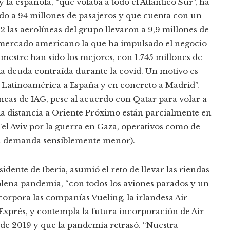
 y la española, “que volaba a todo el Atlántico Sur”, ha
o a 94 millones de pasajeros y que cuenta con un
 las aerolíneas del grupo llevaron a 9,9 millones de
el mercado americano la que ha impulsado el negocio
rimestre han sido los mejores, con 1.745 millones de
la deuda contraída durante la covid. Un motivo es
Latinoamérica a España y en concreto a Madrid”.
neas de IAG, pese al acuerdo con Qatar para volar a
ia distancia a Oriente Próximo están parcialmente en
Tel Aviv por la guerra en Gaza, operativos como de
na demanda sensiblemente menor).
idente de Iberia, asumió el reto de llevar las riendas
lena pandemia, “con todos los aviones parados y un
orpora las compañías Vueling, la irlandesa Air
a Exprés, y contempla la futura incorporación de Air
 de 2019 y que la pandemia retrasó. “Nuestra