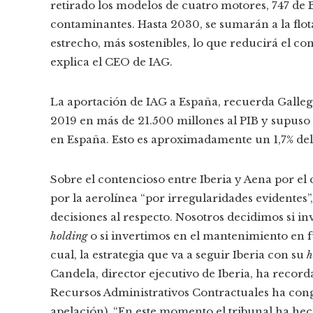
retirado los modelos de cuatro motores, 747 de B
contaminantes. Hasta 2030, se sumarán a la flo
estrecho, más sostenibles, lo que reducirá el c
explica el CEO de IAG.
La aportación de IAG a España, recuerda Gallego
2019 en más de 21.500 millones al PIB y supus
en España. Esto es aproximadamente un 1,7% del
Sobre el contencioso entre Iberia y Aena por e
por la aerolínea “por irregularidades evidentes
decisiones al respecto. Nosotros decidimos si in
holding
o si invertimos en el mantenimiento en f
cual, la estrategia que va a seguir Iberia con su
h
Candela, director ejecutivo de Iberia, ha record
Recursos Administrativos Contractuales ha conge
apelación). “En este momento el tribunal ha he