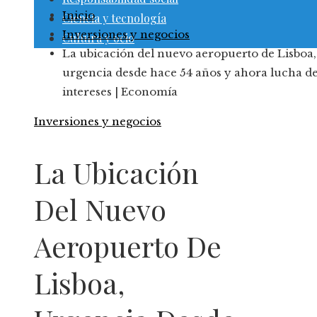
Inicio
Ciencia y tecnología
Inversiones y negocios
Cultura y ocio
La ubicación del nuevo aeropuerto de Lisboa,
urgencia desde hace 54 años y ahora lucha d
intereses | Economía
Inversiones y negocios
La Ubicación
Del Nuevo
Aeropuerto De
Lisboa,