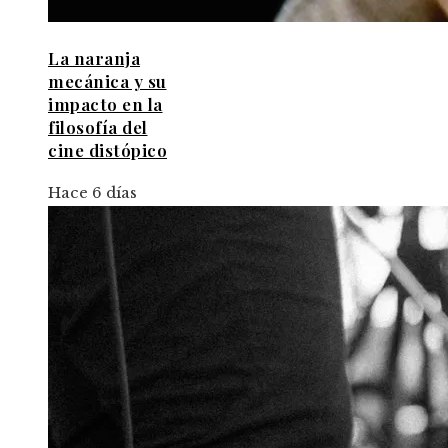
La naranja
mecánica y su
impacto en la
filosofía del
cine distópico
Hace 6 días