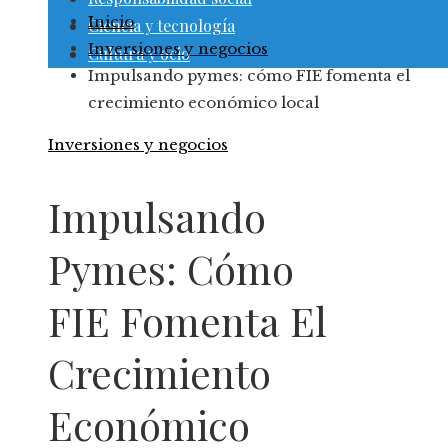
Inicio
Ciencia y tecnología
Inversiones y negocios
Cultura y ocio
Impulsando pymes: cómo FIE fomenta el
crecimiento económico local
Inversiones y negocios
Impulsando
Pymes: Cómo
FIE Fomenta El
Crecimiento
Económico