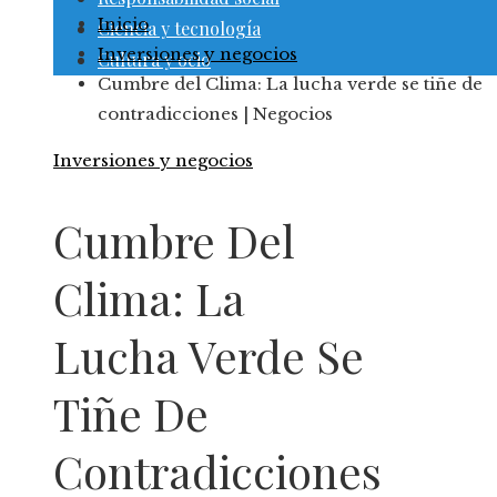
Inicio
Ciencia y tecnología
Inversiones y negocios
Cultura y ocio
Cumbre del Clima: La lucha verde se tiñe de
contradicciones | Negocios
Inversiones y negocios
Cumbre Del
Clima: La
Lucha Verde Se
Tiñe De
Contradicciones