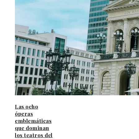
Las ocho
óperas
emblemáticas
que dominan
los teatros del