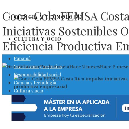
Coca-Cola FEMSA Costa
CIENCIA Y TECNOLOGÍA
Iniciativas Sostenibles 
CULTURA Y OCIO
Eficiencia Productiva E
Panamá
Inversiones y negocios
Paula Arrieta
Hace 2 meses
Hace 2 mese
Responsabilidad social
Ciencia y tecnología
Cultura y ocio