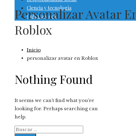
Ciencia y tecnología
Personalizar Avatar E
Cultura y ocio
Roblox
Inicio
personalizar avatar en Roblox
Nothing Found
It seems we can’t find what you’re
looking for. Perhaps searching can
help.
Buscar: