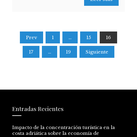
Paginación
Prev
1
…
15
16
de
17
…
19
Siguiente
entradas
Entradas Recientes
Impacto de la concentración turística en la
costa adriática sobre la economía de