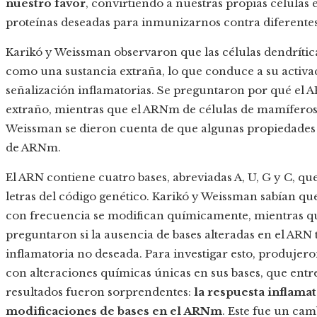
nuestro favor
, convirtiendo a nuestras propias células 
proteínas deseadas para inmunizarnos contra diferente
Karikó y Weissman observaron que las células dendrític
como una sustancia extraña, lo que conduce a su activac
señalización inflamatorias. Se preguntaron por qué el 
extraño, mientras que el ARNm de células de mamíferos 
Weissman se dieron cuenta de que algunas propiedades cr
de ARNm.
El ARN contiene cuatro bases, abreviadas A, U, G y C, qu
letras del código genético. Karikó y Weissman sabían qu
con frecuencia se modifican químicamente, mientras que
preguntaron si la ausencia de bases alteradas en el ARN t
inflamatoria no deseada. Para investigar esto, produjer
con alteraciones químicas únicas en sus bases, que entre
resultados fueron sorprendentes:
la respuesta inflamat
modificaciones de bases en el ARNm
. Este fue un ca