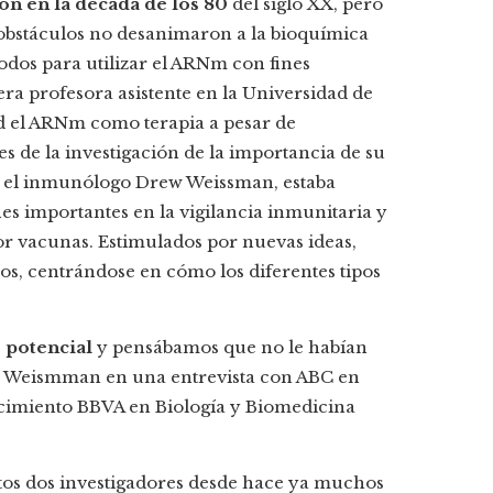
n en la década de los 80
del siglo XX, pero
 obstáculos no desanimaron a la bioquímica
odos para utilizar el ARNm con fines
era profesora asistente en la Universidad de
dad el ARNm como terapia a pesar de
s de la investigación de la importancia de su
, el inmunólogo Drew Weissman, estaba
nes importantes en la vigilancia inmunitaria y
por vacunas. Estimulados por nuevas ideas,
os, centrándose en cómo los diferentes tipos
 potencial
y pensábamos que no le habían
ba Weismman en una entrevista con ABC en
ocimiento BBVA en Biología y Biomedicina
stos dos investigadores desde hace ya muchos