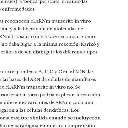
en nuestra ‘botica’ personal, creando las
s enfermedades.
as reconocen el ARNm transcrito in vitro
ión y a la liberación de moléculas de
ARNm transcrito in vitro se reconocía como
no daba lugar a la misma reacción. Karikó y
íticas deben distinguir los diferentes tipos
e corresponden a A, T, G y C en el ADN, las
e las bases del ARN de células de mamíferos
 el ARNm transcrito in vitro no. Se
ranscrito in vitro podría explicar la reacción
on diferentes variantes de ARNm, cada una
garon a las células dendríticas. Los
oria casi fue abolida cuando se incluyeron
mbio de paradigma en nuestra comprensión