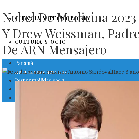
Nobel De Medicina 2023 
CIENCIA Y TECNOLOGÍA
Y Drew Weissman, Padre
CULTURA Y OCIO
De ARN Mensajero
Panamá
Inversiones y negocios
Francisco Antonio Sandoval
Hace 3 año
Responsabilidad social
Ciencia y tecnología
Cultura y ocio