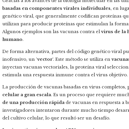
Gracias a los avances de la biología molecular en las úl
basadas en componentes virales individuales
, en lug
genético viral, que generalmente codifican proteínas que
utilizan para producir proteínas que estimulan la forma
Algunos ejemplos son las vacunas contra el
virus de la 
humano
.
De forma alternativa, partes del código genético viral p
inofensivo, un ‘
vector
‘. Este método se utiliza en
vacunas
inyectan vacunas vectoriales, la proteína viral seleccio
estimula una respuesta inmune contra el virus objetivo.
La producción de vacunas basadas en virus completos, 
celular a gran escala
. Es un proceso que requiere much
de una producción rápida
de vacunas en respuesta a br
investigadores intentaron durante mucho tiempo desarr
del cultivo celular, lo que resultó ser un desafío.